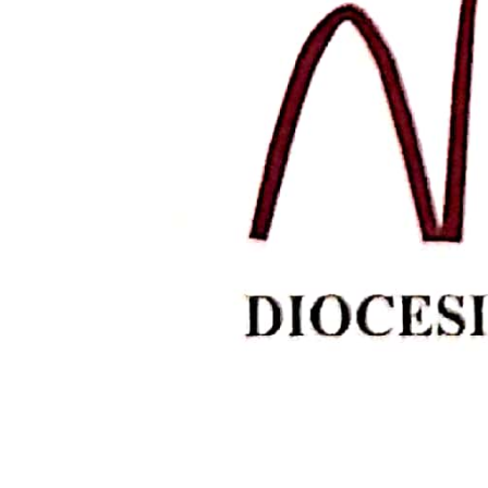
Inicio
por
admin
|
Ene 18, 2023
|
INICIO
Parroquia del Espiritu Santo Aguascalientes, Ag
Appraise, your name it! SLIDE EVENTOS EN LA
nullam eu id praesent. Amet scelerisque...