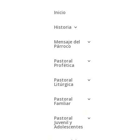
Inicio
Historia
Mensaje del
Párroco
Pastoral
Profética
Pastoral
Litúrgica
Buscar
Pastoral
Famliar
Recent Posts
Pastoral
Juvenil y
Rezo de los 46 Rosarios a la
Adolescentes
Virgen de Guadalupe