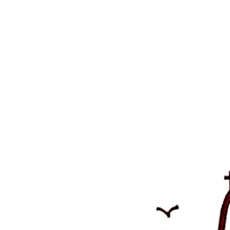
Breve historia de la Dióce
por
admin
|
Ene 26, 2023
|
INICIO
texto