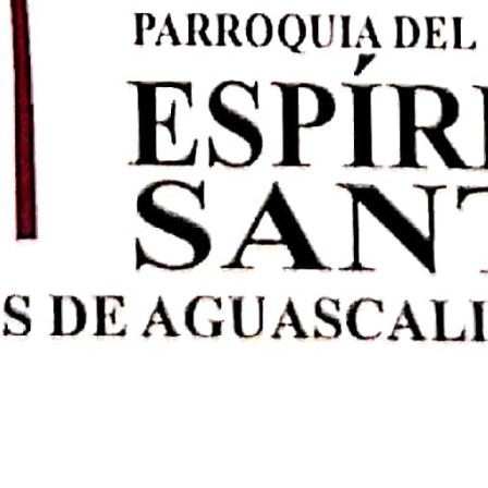
s., México. CANAL TV-FUENTE DE LUZ Buy, Sell, List, Stage, Inspect,
 PARROQUIA Home Search Home Search Amet pulvinar sed habitasse