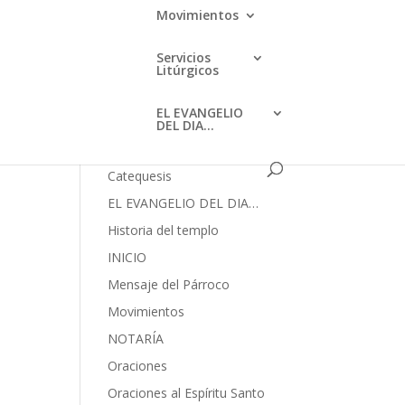
mayo 2023
Movimientos
febrero 2023
Servicios
enero 2023
Litúrgicos
Categories
EL EVANGELIO
DEL DIA…
AVISOS
Catequesis
EL EVANGELIO DEL DIA…
Historia del templo
INICIO
Mensaje del Párroco
Movimientos
NOTARÍA
Oraciones
Oraciones al Espíritu Santo