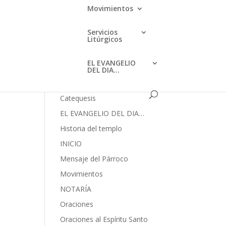
mayo 2023
Movimientos
febrero 2023
Servicios
enero 2023
Litúrgicos
Categories
EL EVANGELIO
DEL DIA…
AVISOS
Catequesis
EL EVANGELIO DEL DIA…
Historia del templo
INICIO
Mensaje del Párroco
Movimientos
NOTARÍA
Oraciones
Oraciones al Espíritu Santo