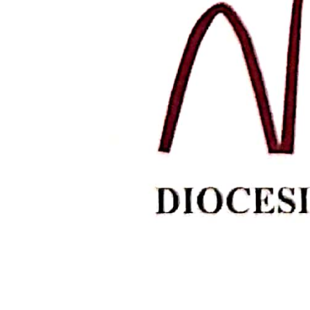
Oración al Espíritu Santo 
por
admin
|
Feb 17, 2023
|
INICIO
,
Oraciones
ORACIÓN AL ESPÍRITU SANTO PARA PEDIR SUS DON
fuego de tu amor. Dígnate escuchar mis súplicas
día de Pentecostés. Espíritu de Verdad, te...
Oración antes del examen 
por
admin
|
Feb 8, 2023
|
INICIO
,
Oraciones
Oración antes del examen de conciencia. Señor
oyes. Te pido la gracia de examinar sinceramen
miserias ; dame la fortaleza de...