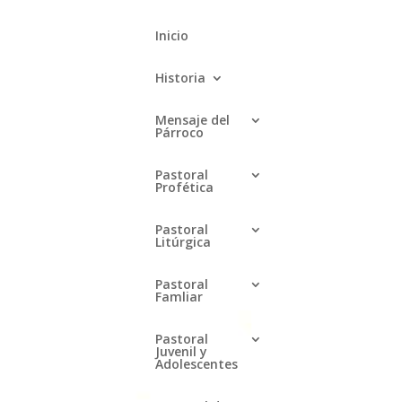
Inicio
Historia
Mensaje del
Párroco
Pastoral
Profética
Pastoral
Litúrgica
Buscar
Pastoral
Famliar
Recent Posts
Pastoral
Juvenil y
o
Rezo de los 46 Rosarios a la
Adolescentes
Virgen de Guadalupe