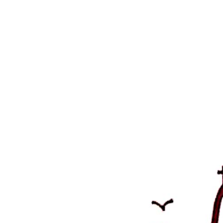
Examen de conciencia, por
por
admin
|
Feb 21, 2023
|
INICIO
,
Oraciones
EXAMEN DE CONCIENCIA, por la noche PONTE
EXAMINARTE DE LO QUE HICISTE HOY: -¿ME H
gracias y he acudido a El con la confianza de un h