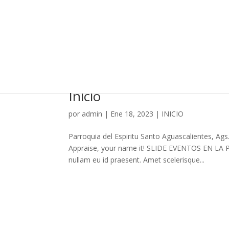
Breve historia de la Dióce
por
admin
|
Ene 26, 2023
|
INICIO
texto
Inicio
por
admin
|
Ene 18, 2023
|
INICIO
Parroquia del Espiritu Santo Aguascalientes, Ag
Appraise, your name it! SLIDE EVENTOS EN LA
nullam eu id praesent. Amet scelerisque...