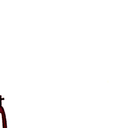
 la noche
 EN LA PRESENCIA DE DIOS. INVOCA A TU ANGEL CUSTODIO PARA
E ACORDADO CON FRECUENCIA DE DIOS, MI PADRE? – ¿Le he dad
ijo? –...