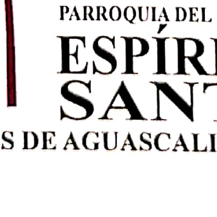
para pedir los 7 Dones
ES Ven, Espíritu Santo, inflama mi corazón y enciende en él el
, y envía sobre mí tus dones, como los enviaste sobre los Apóstoles 
de conciencia.
 mio y Dios mio, creo firmemente que estas aqui, que me ves, que m
te y conocer con verdad mi conciencia descubriendo todos mis pecad